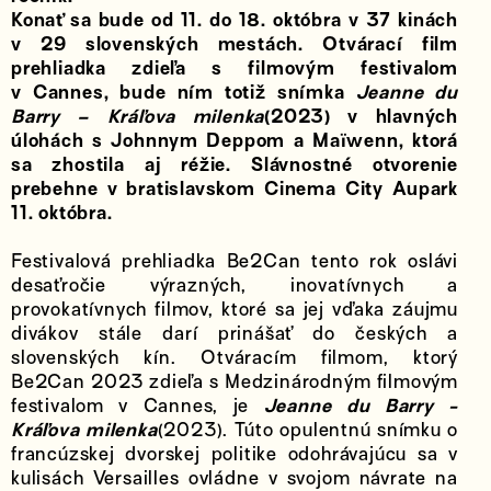
Konať sa bude od 11. do 18. októbra v 37 kinách
v 29 slovenských mestách. Otvárací film
prehliadka zdieľa s filmovým festivalom
v Cannes, bude ním totiž snímka
Jeanne du
Barry – Kráľova milenka
(2023) v hlavných
úlohách s Johnnym Deppom a Maïwenn, ktorá
sa zhostila aj réžie. Slávnostné otvorenie
prebehne v bratislavskom Cinema City Aupark
11. októbra.
Festivalová prehliadka Be2Can tento rok oslávi
desaťročie výrazných, inovatívnych a
provokatívnych filmov, ktoré sa jej vďaka záujmu
divákov stále darí prinášať do českých a
slovenských kín. Otváracím filmom, ktorý
Be2Can 2023 zdieľa s Medzinárodným filmovým
festivalom v Cannes, je
Jeanne du Barry
-
Kráľova milenka
(2023). Túto opulentnú snímku o
francúzskej dvorskej politike odohrávajúcu sa v
kulisách Versailles ovládne v svojom návrate na