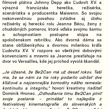
filmové plátna Johnny Depp ako Ľudovít XV. a
výrazná francúzska herečka, režisérka,
scenáristka a producentka Maïwenn. So svojou
nekonvenčnou povahou zvládne aj úlohu
režisérky aj hereckú rolu Jeanne Bécu, ženy z
chudobných pomerov, ktorá vďaka svojmu šarmu
a schopnostiam postupne stúpa na
spoločenskom rebríčku. Ako dvorná dáma sa
stane obľúbenkyňou a dvornou milenkou kráľa
Ľudovíta XV. V rozpore so všetkými dobovými
konvenciami a mravmi sa Jeanne presťahuje na
dvor vo Versailles, kde jej príchod vyvolá škandál.
„Je úžasné, že Be2Can má už desať rokov. Teší
ma, že sa nám za tie roky podarilo udržať dve
kľúčové a najcennejšie komodity nášho remesla:
kontinuitu a integritu,"
hovorí kreatívny riaditeľ
Dominik Hronec.
„Odhodlanie tímu Be2Can plniť
svoje poslanie - prinášať to najlepšie z
festivalovej kinematografie do slovenských a