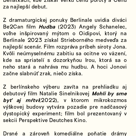
Benátkach, kde získal Veľkú cenu poroty a Cenu
za najlepší debut.
Z dramaturgickej ponuky Berlinale uvidia diváci
Be2Can film
Hudba
(2023) Angely Schanelec,
voľne inšpirovaný mýtom o Oidipovi, ktorý na
Berlinale 2023 získal Strieborného medveďa za
najlepší scenár. Film rozpráva príbeh siroty Jona.
Kvôli neúmyselnému zabitiu sa ocitne vo väzení,
kde sa spriatelí s dozorkyňou Irou, ktorá sa o
neho stará a nahráva mu hudbu. A hoci Jonovi
začne slabnúť zrak, niečo získa.
Z berlínskeho výberu zavíta na prehliadku aj
debutový film Natalie Sinelnikovej
Mohli by sme
byť aj mŕtvi
(2022), v ktorom mikrokozmos
výškovej budovy vytvára pozadie pre nadčasový
dystopický experiment; film bol prezentovaný v
sekcii Perspektive Deutches Kino.
Drsné a zároveň komediálne poňatie drámy