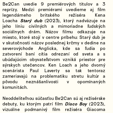
Be2Can uvedie 9 premiérových titulov a 3
reprízy. Medzi premiérami uvedieme aj film
legendárneho britského režiséra Kena
Loacha
Starý dub
(2023), ktorý nadväzuje na
jeho líniu civilných a mimoriadne ľudských
sociálnych drám. Názov filmu odkazuje na
miesto, ktoré stojí v centre príbehu: Starý dub je
v skutočnosti názov poslednej krčmy v dedine na
severovýchode Anglicka, kde sa ľudia po
zatvorení baní cítia odrezaní od sveta a s
ubúdajúcim obyvateľstvom vzniká priestor pre
sýrskych utečencov. Ken Loach a jeho dvorný
scenárista Paul Laverty sa tak tentoraz
zameriavajú na problematiku stretu kultúr a
pôvodu neznášanlivosti v opomínaných
komunitách.
Neoddeliteľnou súčasťou Be2Can sú aj režisérske
debuty, ku ktorým patrí film
Disco Boy
(2023),
vizuálne podmanivý film režiséra Giacoma