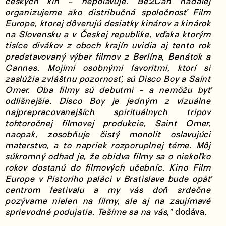
českých kín - nepoľavuje. Be2Can naďalej
organizujeme ako distribučná spoločnosť Film
Europe, ktorej dôverujú desiatky kinárov a kinárok
na Slovensku a v Českej republike, vďaka ktorým
tisíce divákov z oboch krajín uvidia aj tento rok
predstavovaný výber filmov z Berlína, Benátok a
Cannes. Mojimi osobnými favoritmi, ktorí si
zaslúžia zvláštnu pozornosť, sú Disco Boy a Saint
Omer. Oba filmy sú debutmi - a nemôžu byť
odlišnejšie. Disco Boy je jedným z vizuálne
najprepracovanejších spirituálnych tripov
tohtoročnej filmovej produkcie, Saint Omer,
naopak, zosobňuje čistý monolit oslavujúci
materstvo, a to napriek rozporuplnej téme. Môj
súkromný odhad je, že obidva filmy sa o niekoľko
rokov dostanú do filmových učebníc. Kino Film
Europe v Pistoriho paláci v Bratislave bude opäť
centrom festivalu a my vás doň srdečne
pozývame nielen na filmy, ale aj na zaujímavé
sprievodné podujatia. Tešíme sa na vás,"
dodáva.