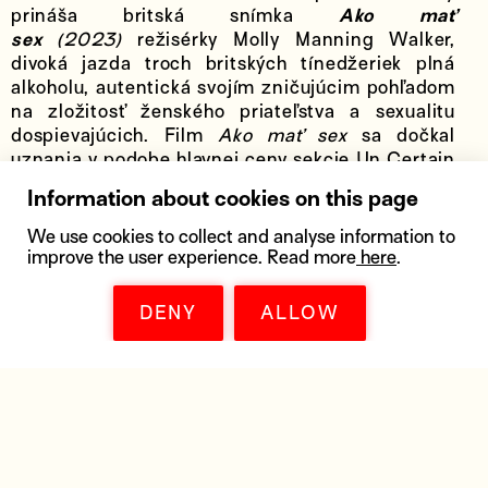
prináša britská snímka
Ako mať
sex
(2023)
režisérky Molly Manning Walker,
divoká jazda troch britských tínedžeriek plná
alkoholu, autentická svojím zničujúcim pohľadom
na zložitosť ženského priateľstva a sexualitu
dospievajúcich. Film
Ako mať sex
sa dočkal
uznania v podobe hlavnej ceny sekcie Un Certain
Regard na festivale v Cannes.
Information about cookies on this page
Naopak, kombináciu drámy a krimi ponúkne
We use cookies to collect and analyse information to
čínsky film
Len rieka tečie
(2023) režiséra Wei
improve the user experience. Read more
here
.
Šu-ťüna, ktorého príbeh sleduje sériu vrážd na
čínskom vidieku v 90. rokoch 20. storočia vedúcu
DENY
ALLOW
policajného šéfa do zvláštneho, tajomstvom
opradeného sveta miestnych obyvateľov.
Jediným dokumentom v rámci prehliadky bude
zároveň film, ktorý sa stal len druhým
dokumentárnym filmom v histórii oceneným
Zlatým levom na MFF v Benátkach a krátko nato