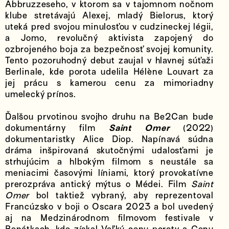
Abbruzzeseho, v ktorom sa v tajomnom nočnom
klube stretávajú Alexej, mladý Bielorus, ktorý
uteká pred svojou minulosťou v cudzineckej légii,
a Jomo, revolučný aktivista zapojený do
ozbrojeného boja za bezpečnosť svojej komunity.
Tento pozoruhodný debut zaujal v hlavnej súťaži
Berlinale, kde porota udelila Hélène Louvart za
jej prácu s kamerou cenu za mimoriadny
umelecký prínos.
Ďalšou prvotinou svojho druhu na Be2Can bude
dokumentárny film
Saint Omer
(2022)
dokumentaristky Alice Diop. Napínavá súdna
dráma inšpirovaná skutočnými udalosťami je
strhujúcim a hlbokým filmom s neustále sa
meniacimi časovými líniami, ktorý provokatívne
prerozpráva antický mýtus o Médei. Film
Saint
Omer
bol taktiež vybraný, aby reprezentoval
Francúzsko v boji o Oscara 2023 a bol uvedený
aj na Medzinárodnom filmovom festivale v