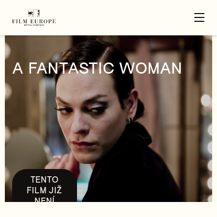
A FANTASTIC WOMAN
TENTO
FILM JIŽ
NENÍ
DOSTUPNÝ