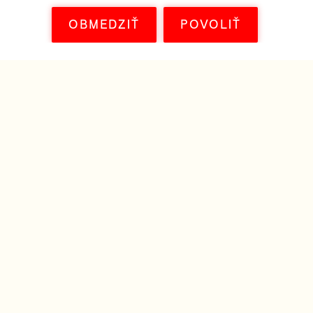
OBMEDZIŤ
POVOLIŤ
NA STIAHNUTIE
Získajte všetky materiály k filmu, ktoré
potrebujete – plagát, distribučné listy,
snímky vo vysokom rozlíšení,
marketingové materiály, trailer alebo
napríklad soundtrack k filmu.
DISTRIBUČNÝ LIST
PLAGÁT A FOTKY