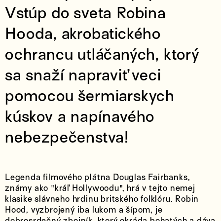
Vstúp do sveta Robina
Hooda, akrobatického
ochrancu utláčaných, ktorý
sa snaží napraviť veci
pomocou šermiarskych
kúskov a napínavého
nebezpečenstva!
Legenda filmového plátna Douglas Fairbanks,
známy ako "kráľ Hollywoodu", hrá v tejto nemej
klasike slávneho hrdinu britského folklóru. Robin
Hood, vyzbrojený iba lukom a šípom, je
dobrosrdečný zbojník, ktorý okráda bohatých a dáva