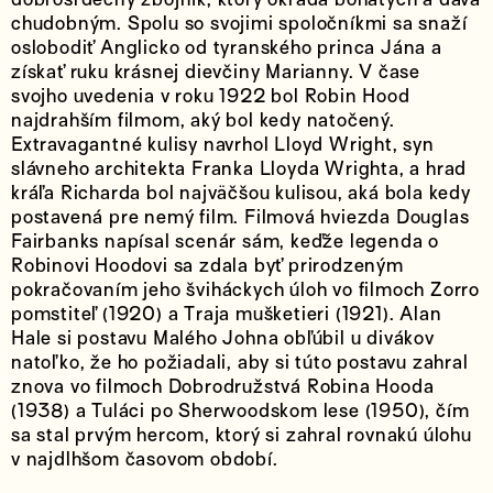
chudobným. Spolu so svojimi spoločníkmi sa snaží
oslobodiť Anglicko od tyranského princa Jána a
získať ruku krásnej dievčiny Marianny. V čase
svojho uvedenia v roku 1922 bol Robin Hood
najdrahším filmom, aký bol kedy natočený.
Extravagantné kulisy navrhol Lloyd Wright, syn
slávneho architekta Franka Lloyda Wrighta, a hrad
kráľa Richarda bol najväčšou kulisou, aká bola kedy
postavená pre nemý film. Filmová hviezda Douglas
Fairbanks napísal scenár sám, keďže legenda o
Robinovi Hoodovi sa zdala byť prirodzeným
pokračovaním jeho šviháckych úloh vo filmoch Zorro
pomstiteľ (1920) a Traja mušketieri (1921). Alan
Hale si postavu Malého Johna obľúbil u divákov
natoľko, že ho požiadali, aby si túto postavu zahral
znova vo filmoch Dobrodružstvá Robina Hooda
(1938) a Tuláci po Sherwoodskom lese (1950), čím
sa stal prvým hercom, ktorý si zahral rovnakú úlohu
v najdlhšom časovom období.