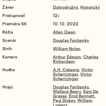
Žáner
Dobrodružný
,
Historický
Prístupnosť
12+
Premiéra SK
10. 10. 2022
Réžia
Allan Dwan
Scenár
Douglas Fairbanks
Strih
William Nolan
Kamera
Arthur Edeson
,
Charles
Richardson
Hudba
A.H. Cokayne
,
Victor
Schertzinger
,
Victor
Schertzinger
Hrajú
Douglas Fairbanks
,
Wallace Beery
,
Sam De
Grasse
,
Enid Bennett
,
Paul Dickey
,
William
Lowery