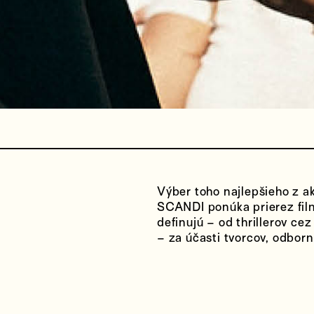
Výber toho najlepšieho z a
SCANDI ponúka prierez film
definujú – od thrillerov c
– za účasti tvorcov, odborn