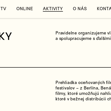
TV
ONLINE
AKTIVITY
O NÁS
KONT
KY
Pravidelne organizujeme vl
a spolupracujeme s ďalšími 
Prehliadka oceňovaných fil
festivalov – z Berlína, Be
filmy, ktoré umožňujú nahli
ktoré v bežnej distribúcii c