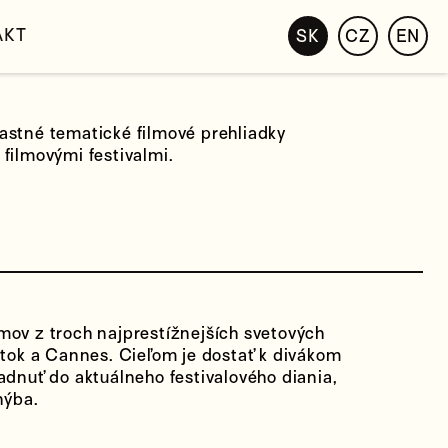
AKT
SK
CZ
EN
astné tematické filmové prehliadky
filmovými festivalmi.
mov z troch najprestížnejších svetových
nátok a Cannes. Cieľom je dostať k divákom
adnuť do aktuálneho festivalového diania,
hýba.