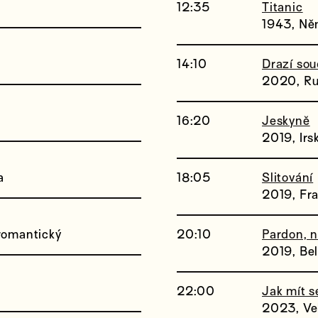
12:35
Titanic
1943, Ně
14:10
Drazí sou
2020, Rus
16:20
Jeskyně
2019, Irs
a
18:05
Slitování
2019, Fra
 romantický
20:10
Pardon, n
2019, Bel
22:00
Jak mít s
2023, Vel