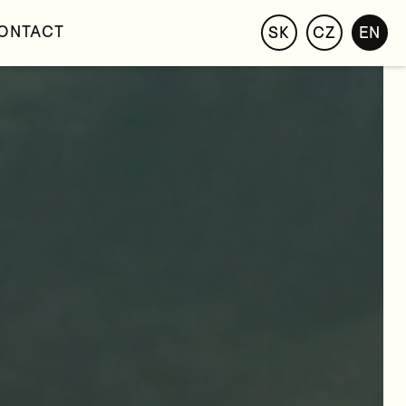
ONTACT
SK
CZ
EN