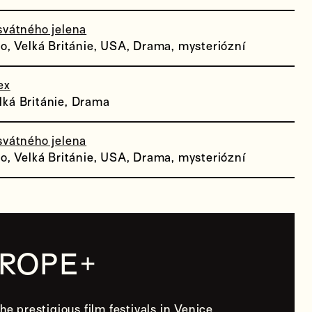
svátného jelena
ko, Velká Británie, USA, Drama, mysteriózní
ex
ká Británie, Drama
svátného jelena
ko, Velká Británie, USA, Drama, mysteriózní
+
UROPE
he prestigious film festivals in Venice,