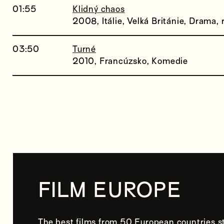
01:55
Klidný chaos
2008, Itálie, Velká Británie, Drama,
03:50
Turné
2010, Francúzsko, Komedie
FILM EUROPE
The best films from 50 European countries st