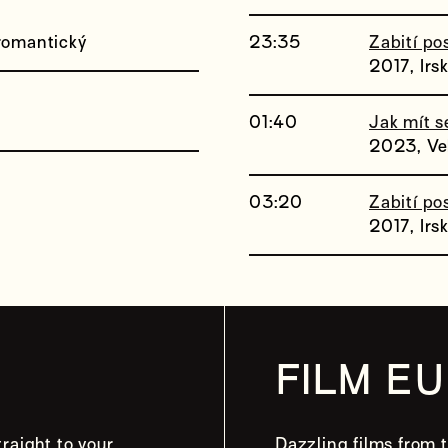
 romantický
23:35
Zabití po
2017, Irs
01:40
Jak mít s
2023, Vel
03:20
Zabití po
2017, Irs
FILM E
raight to your
Dazzling films from t