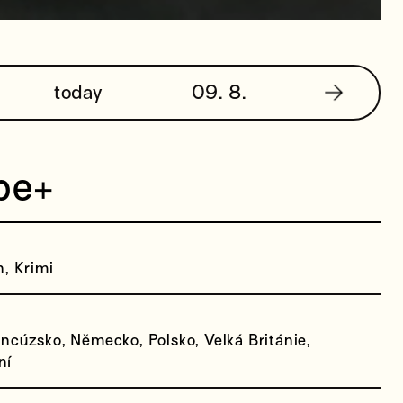
today
09. 8.
pe+
n, Krimi
ncúzsko, Německo, Polsko, Velká Británie,
ní