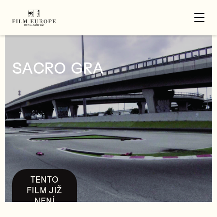
SACRO GRA
TENTO
FILM JIŽ
NENÍ
DOSTUPNÝ