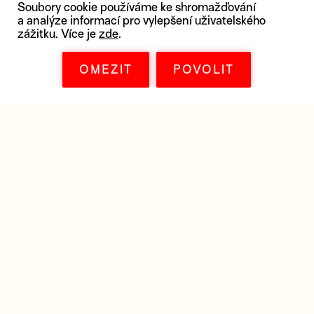
Soubory cookie používáme ke shromažďování
a analýze informací pro vylepšení uživatelského
Získejte všechny materiály k filmu, které
zážitku. Více je
zde
.
potřebujete – plakát, distribuční listy,
snímky ve vysokém rozlišení,
OMEZIT
POVOLIT
marketingové materiály, trailer nebo třeba
soundtrack k filmu.
DISTRIBUČNÍ LIST
PLAKÁT A FOTKY
PODOBNÉ FILMY