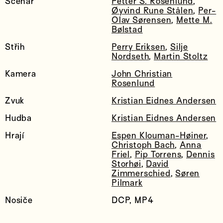
Scénář
Petter S. Rosenlund
,
Øyvind Rune Stålen
,
Per-
Olav Sørensen
,
Mette M.
Bølstad
Střih
Perry Eriksen
,
Silje
Nordseth
,
Martin Stoltz
Kamera
John Christian
Rosenlund
Zvuk
Kristian Eidnes Andersen
Hudba
Kristian Eidnes Andersen
Hrají
Espen Klouman-Høiner
,
Christoph Bach
,
Anna
Friel
,
Pip Torrens
,
Dennis
Storhøi
,
David
Zimmerschied
,
Søren
Pilmark
Nosiče
DCP, MP4