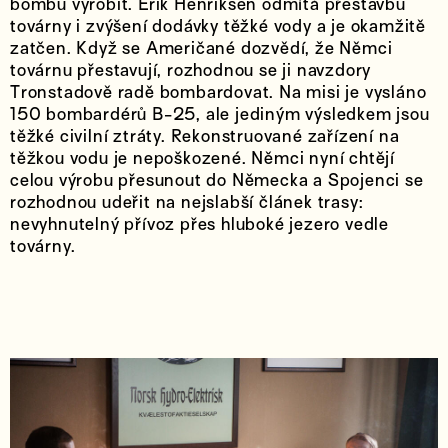
bombu vyrobit. Erik Henriksen odmítá přestavbu
továrny i zvýšení dodávky těžké vody a je okamžitě
zatčen. Když se Američané dozvědí, že Němci
továrnu přestavují, rozhodnou se ji navzdory
Tronstadově radě bombardovat. Na misi je vysláno
150 bombardérů B-25, ale jediným výsledkem jsou
těžké civilní ztráty. Rekonstruované zařízení na
těžkou vodu je nepoškozené. Němci nyní chtějí
celou výrobu přesunout do Německa a Spojenci se
rozhodnou udeřit na nejslabší článek trasy:
nevyhnutelný přívoz přes hluboké jezero vedle
továrny.